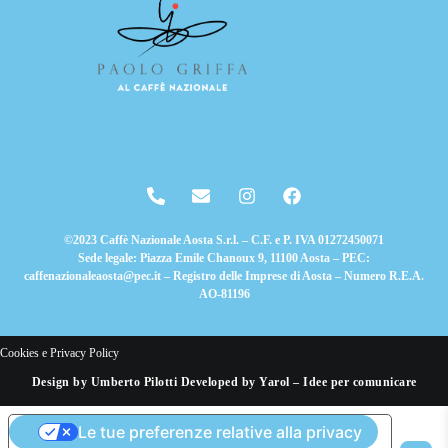
©2023 Caffè Nazionale Aosta S.r.l. – C.F. e P. IVA 01272450071
Sede legale: Piazza Emile Chanoux 9, 11100 Aosta – PEC:
caffenazionaleaosta@pec.it – Registro delle Imprese di Aosta – Numero R.E.A.
AO-81196
Cookies e Privacy Policy
Design by Umberto Pilotti Developed by Yarol – Idee per comunicare
Le tue preferenze relative alla privacy